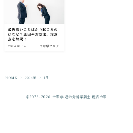
運営者情報
最近悪いことばかり起こるの
はなぜ？原因や対処法、注意
点を解説！
2024.01.14
令翠学ブログ
HOME
2024年
1月
＞
＞
Follow Me
2023–2026 令翠学 運命分析学講士 麗香令翠
ご相談・ご質問もお気軽に♪
運命鑑定を申し込む