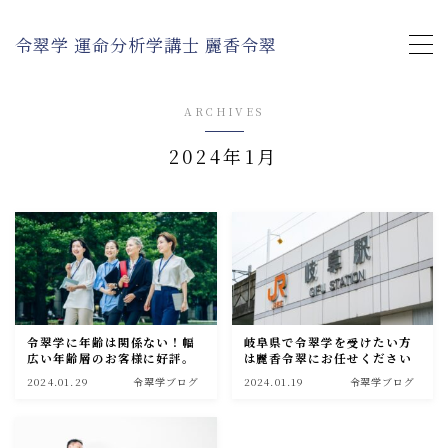
令翠学 運命分析学講士 麗香令翠
MENU
ARCHIVES
令翠学について
2024年1月
鑑定コース・料金
セミナー・講習
令翠学ブログ
令翠学に年齢は関係ない！幅
岐阜県で令翠学を受けたい方
広い年齢層のお客様に好評。
は麗香令翠にお任せください
麗香令翠の運命鑑定を受けたお客様の声
2024.01.29
令翠学ブログ
2024.01.19
令翠学ブログ
事例｜麗香令翠プロデュース