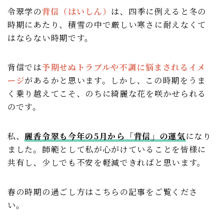
運営者情報
令翠学の
背信（はいしん）
は、四季に例えると冬の
時期にあたり、積雪の中で厳しい寒さに耐えなくて
はならない時期です。
背信では
予期せぬトラブルや不調に悩まされるイメ
ージ
があるかと思います。しかし、この時期をうま
く乗り越えてこそ、のちに綺麗な花を咲かせられる
のです。
私、
麗香令翠も今年の5月から「背信」の運気
になり
ました。師範として私が心がけていることを皆様に
共有し、少しでも不安を軽減できればと思います。
春の時期の過ごし方はこちらの記事をご覧くださ
い。