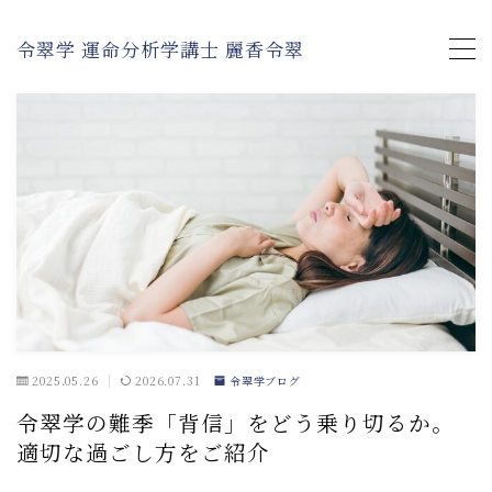
令翠学 運命分析学講士 麗香令翠
MENU
令翠学について
鑑定コース・料金
セミナー・講習
令翠学ブログ
2025.05.26
2026.07.31
令翠学ブログ
麗香令翠の運命鑑定を受けたお客様の声
令翠学の難季「背信」をどう乗り切るか。
事例｜麗香令翠プロデュース
適切な過ごし方をご紹介